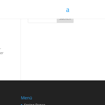
,
cker
Menü
Spring Dance