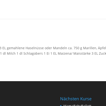
3 EL gemahlene Haselnüsse oder Mandeln ca. 750 g Marillen, Äpfel
 dl Milch 1 dl Schlagobers 1 Ei 1 EL Maizena/ Maisstärke 3 EL Zu
Nächsten Kurse
MamaBabyBallett